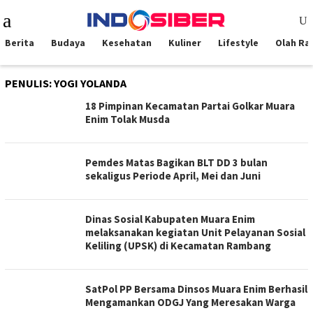
Loncat
Menu
ke
Mobile
konten
Berita
Budaya
Kesehatan
Kuliner
Lifestyle
Olah Ra
PENULIS:
YOGI YOLANDA
18 Pimpinan Kecamatan Partai Golkar Muara
Enim Tolak Musda
Pemdes Matas Bagikan BLT DD 3 bulan
sekaligus Periode April, Mei dan Juni
Dinas Sosial Kabupaten Muara Enim
melaksanakan kegiatan Unit Pelayanan Sosial
Keliling (UPSK) di Kecamatan Rambang
SatPol PP Bersama Dinsos Muara Enim Berhasil
Mengamankan ODGJ Yang Meresakan Warga