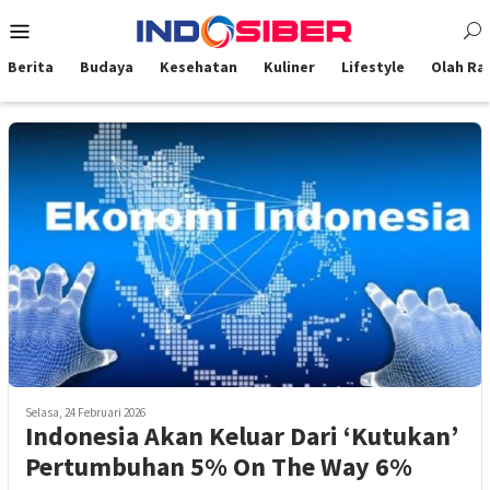
Loncat
Menu
ke
Mobile
konten
Berita
Budaya
Kesehatan
Kuliner
Lifestyle
Olah Ra
Selasa, 24 Februari 2026
Indonesia Akan Keluar Dari ‘Kutukan’
Pertumbuhan 5% On The Way 6%