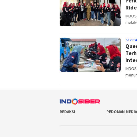
Perk
Ride
INDOS
melaku
BERITA
Quee
Terh
Inte
INDOS
menun
REDAKSI
PEDOMAN MEDIA