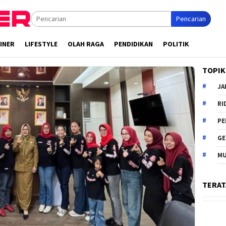
Pencarian
INER
LIFESTYLE
OLAH RAGA
PENDIDIKAN
POLITIK
TOPIK
JA
RI
PE
G
MU
TERAT