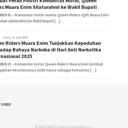
uat Peran Positif Komunitas Motor, Queen
rs Muara Enim Silaturahmi ke Wakil Bupati
IBER.ID – Komunitas motor wanita Queen Riders (QR) Muara Enim
kan silaturahmi ke Wakil Bupati […]
Indo
Sabtu, 21 Juni 2025
n Riders Muara Enim Tunjukkan Kepedulian
Siber
adap Bahaya Narkoba di Hari Anti Narkotika
rnasional 2025
IBER.ID – Komunitas motor Queen Riders Muara Enim kembali
jukkan eksistensinya tidak hanya sebagai komunitas […]
 SIBER
© INDOSIBER | Dev by Serasanku.com