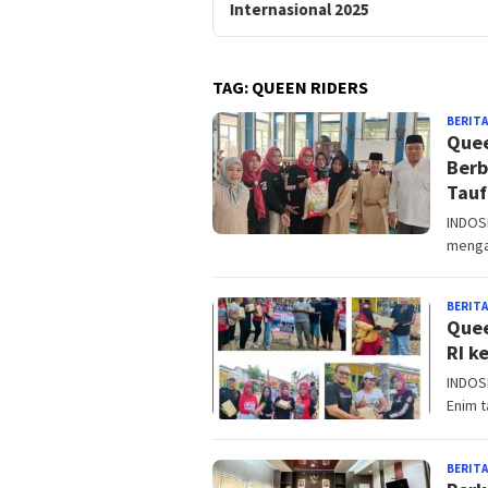
Internasional 2025
TAG:
QUEEN RIDERS
BERITA
Quee
Berb
Tauf
INDOS
mengad
BERITA
Quee
RI k
INDOS
Enim t
BERITA