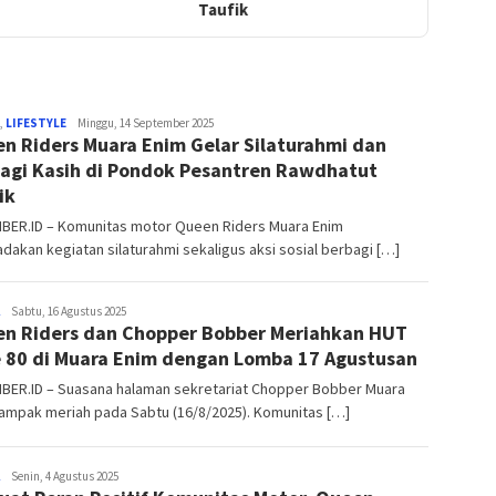
Taufik
Indo
,
LIFESTYLE
Minggu, 14 September 2025
n Riders Muara Enim Gelar Silaturahmi dan
Siber
agi Kasih di Pondok Pesantren Rawdhatut
ik
IBER.ID – Komunitas motor Queen Riders Muara Enim
akan kegiatan silaturahmi sekaligus aksi sosial berbagi […]
Indo
Sabtu, 16 Agustus 2025
n Riders dan Chopper Bobber Meriahkan HUT
Siber
e 80 di Muara Enim dengan Lomba 17 Agustusan
IBER.ID – Suasana halaman sekretariat Chopper Bobber Muara
ampak meriah pada Sabtu (16/8/2025). Komunitas […]
Indo
Senin, 4 Agustus 2025
Siber