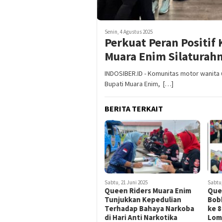
Senin, 4 Agustus 2025
Perkuat Peran Positif
Muara Enim Silaturahm
INDOSIBER.ID - Komunitas motor wanita 
Bupati Muara Enim, […]
BERITA TERKAIT
Sabtu, 21 Juni 2025
Sabtu,
Queen Riders Muara Enim
Que
Tunjukkan Kepedulian
Bob
Terhadap Bahaya Narkoba
ke 8
di Hari Anti Narkotika
Lom