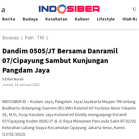
Loncat
Menu
ke
Mobile
konten
Berita
Budaya
Kesehatan
Kuliner
Lifestyle
Olah Ra
Beranda
Polri - TNI
Dandim 0505/JT Bersama Danramil
07/Cipayung Sambut Kunjungan
Pangdam Jaya
S Erfan Nurali
Jumat, 14 Januari 2022
INDOSIBER.ID – Kodam Jaya, Pangdam Jaya/Jayakarta Mayjen TNI Untung
Budiharto didampingi Danrem 051/Wkt Kolonel Inf Yustinus Nono Yulianto
SE, M.SI, Asop Kasdam Jaya Kolonel Inf Doddy mengunjungi Koramil
07/Cipayung Kodim 0505/JT di Jl. Raya Monumen Pancasila Sakti RT.02/02
Kelurahan Lubang buaya Kecamatan Cipayung Jakarta timur, Kamis
(13/01/2022).