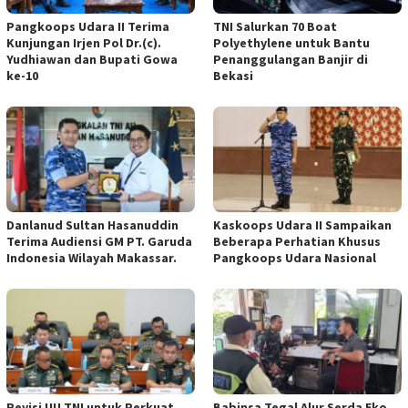
Pangkoops Udara II Terima
TNI Salurkan 70 Boat
Kunjungan Irjen Pol Dr.(c).
Polyethylene untuk Bantu
Yudhiawan dan Bupati Gowa
Penanggulangan Banjir di
ke-10
Bekasi
Danlanud Sultan Hasanuddin
Kaskoops Udara II Sampaikan
Terima Audiensi GM PT. Garuda
Beberapa Perhatian Khusus
Indonesia Wilayah Makassar.
Pangkoops Udara Nasional
Revisi UU TNI untuk Perkuat
Babinsa Tegal Alur Serda Eko