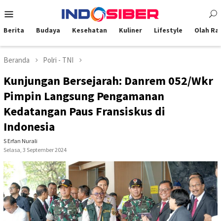
Loncat
Menu
ke
Mobile
konten
Berita
Budaya
Kesehatan
Kuliner
Lifestyle
Olah Ra
Beranda
Polri - TNI
Kunjungan Bersejarah: Danrem 052/Wkr
Pimpin Langsung Pengamanan
Kedatangan Paus Fransiskus di
Indonesia
S Erfan Nurali
Selasa, 3 September 2024