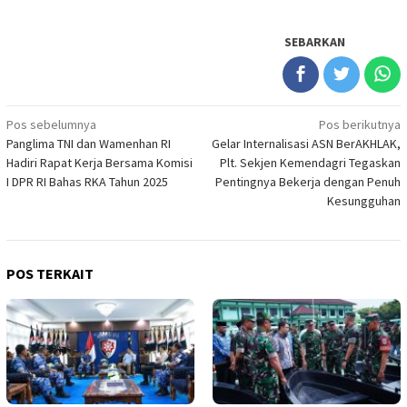
SEBARKAN
Navigasi
Pos sebelumnya
Pos berikutnya
Panglima TNI dan Wamenhan RI
Gelar Internalisasi ASN BerAKHLAK,
pos
Hadiri Rapat Kerja Bersama Komisi
Plt. Sekjen Kemendagri Tegaskan
I DPR RI Bahas RKA Tahun 2025
Pentingnya Bekerja dengan Penuh
Kesungguhan
POS TERKAIT