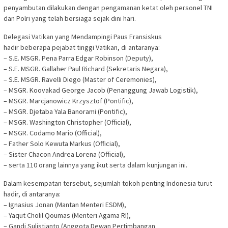
penyambutan dilakukan dengan pengamanan ketat oleh personel TNI
dan Polri yang telah bersiaga sejak dini hari.
Delegasi Vatikan yang Mendampingi Paus Fransiskus
hadir beberapa pejabat tinggi Vatikan, di antaranya:
– S.E. MSGR. Pena Parra Edgar Robinson (Deputy),
– S.E. MSGR. Gallaher Paul Richard (Sekretaris Negara),
– S.E. MSGR. Ravelli Diego (Master of Ceremonies),
– MSGR. Koovakad George Jacob (Penanggung Jawab Logistik),
– MSGR. Marcjanowicz Krzysztof (Pontific),
– MSGR. Djetaba Yala Banorami (Pontific),
– MSGR. Washington Christopher (Official),
– MSGR. Codamo Mario (Official),
– Father Solo Kewuta Markus (Official),
– Sister Chacon Andrea Lorena (Official),
– serta 110 orang lainnya yang ikut serta dalam kunjungan ini.
Dalam kesempatan tersebut, sejumlah tokoh penting Indonesia turut
hadir, di antaranya:
– Ignasius Jonan (Mantan Menteri ESDM),
– Yaqut Cholil Qoumas (Menteri Agama RI),
– Gandi Sulistianto (Anggota Dewan Pertimbangan