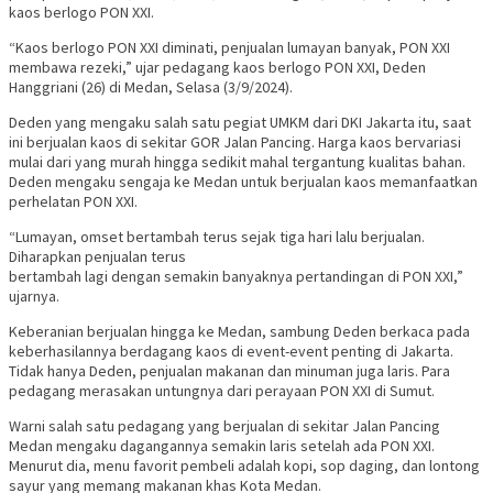
kaos berlogo PON XXI.
“Kaos berlogo PON XXI diminati, penjualan lumayan banyak, PON XXI
membawa rezeki,” ujar pedagang kaos berlogo PON XXI, Deden
Hanggriani (26) di Medan, Selasa (3/9/2024).
Deden yang mengaku salah satu pegiat UMKM dari DKI Jakarta itu, saat
ini berjualan kaos di sekitar GOR Jalan Pancing. Harga kaos bervariasi
mulai dari yang murah hingga sedikit mahal tergantung kualitas bahan.
Deden mengaku sengaja ke Medan untuk berjualan kaos memanfaatkan
perhelatan PON XXI.
“Lumayan, omset bertambah terus sejak tiga hari lalu berjualan.
Diharapkan penjualan terus
bertambah lagi dengan semakin banyaknya pertandingan di PON XXI,”
ujarnya.
Keberanian berjualan hingga ke Medan, sambung Deden berkaca pada
keberhasilannya berdagang kaos di event-event penting di Jakarta.
Tidak hanya Deden, penjualan makanan dan minuman juga laris. Para
pedagang merasakan untungnya dari perayaan PON XXI di Sumut.
Warni salah satu pedagang yang berjualan di sekitar Jalan Pancing
Medan mengaku dagangannya semakin laris setelah ada PON XXI.
Menurut dia, menu favorit pembeli adalah kopi, sop daging, dan lontong
sayur yang memang makanan khas Kota Medan.