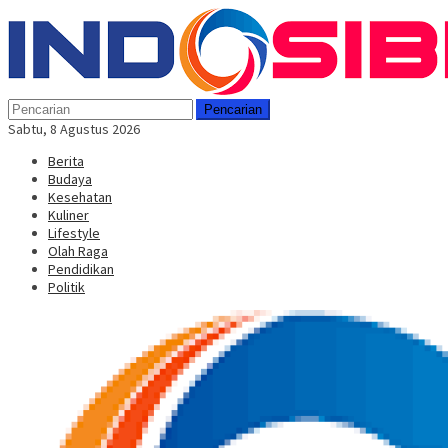
Loncat
Menu
ke
Mobile
konten
Pencarian
Sabtu, 8 Agustus 2026
Berita
Budaya
Kesehatan
Kuliner
Lifestyle
Olah Raga
Pendidikan
Politik