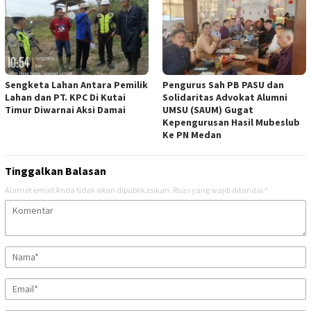
Sengketa Lahan Antara Pemilik
Pengurus Sah PB PASU dan
Lahan dan PT. KPC Di Kutai
Solidaritas Advokat Alumni
Timur Diwarnai Aksi Damai
UMSU (SAUM) Gugat
Kepengurusan Hasil Mubeslub
Ke PN Medan
Tinggalkan Balasan
Alamat email Anda tidak akan dipublikasikan.
Ruas yang wajib ditandai
*