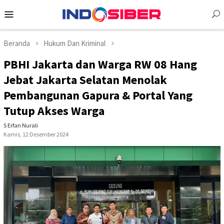
Loncat
Menu
ke
Mobile
konten
Beranda
Hukum Dan Kriminal
PBHI Jakarta dan Warga RW 08 Hang
Jebat Jakarta Selatan Menolak
Pembangunan Gapura & Portal Yang
Tutup Akses Warga
S Erfan Nurali
Kamis, 12 Desember 2024