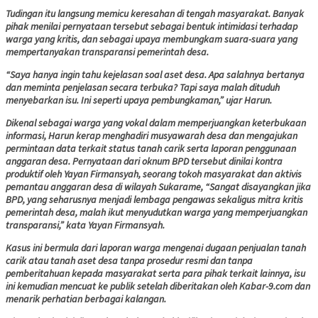
Tudingan itu langsung memicu keresahan di tengah masyarakat. Banyak
pihak menilai pernyataan tersebut sebagai bentuk intimidasi terhadap
warga yang kritis, dan sebagai upaya membungkam suara-suara yang
mempertanyakan transparansi pemerintah desa.
“Saya hanya ingin tahu kejelasan soal aset desa. Apa salahnya bertanya
dan meminta penjelasan secara terbuka? Tapi saya malah dituduh
menyebarkan isu. Ini seperti upaya pembungkaman,” ujar Harun.
Dikenal sebagai warga yang vokal dalam memperjuangkan keterbukaan
informasi, Harun kerap menghadiri musyawarah desa dan mengajukan
permintaan data terkait status tanah carik serta laporan penggunaan
anggaran desa. Pernyataan dari oknum BPD tersebut dinilai kontra
produktif oleh Yayan Firmansyah, seorang tokoh masyarakat dan aktivis
pemantau anggaran desa di wilayah Sukarame, “Sangat disayangkan jika
BPD, yang seharusnya menjadi lembaga pengawas sekaligus mitra kritis
pemerintah desa, malah ikut menyudutkan warga yang memperjuangkan
transparansi,” kata Yayan Firmansyah.
Kasus ini bermula dari laporan warga mengenai dugaan penjualan tanah
carik atau tanah aset desa tanpa prosedur resmi dan tanpa
pemberitahuan kepada masyarakat serta para pihak terkait lainnya, isu
ini kemudian mencuat ke publik setelah diberitakan oleh Kabar-9.com dan
menarik perhatian berbagai kalangan.