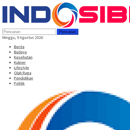
Loncat
Menu
ke
Mobile
konten
Pencarian
Minggu, 9 Agustus 2026
Berita
Budaya
Kesehatan
Kuliner
Lifestyle
Olah Raga
Pendidikan
Politik