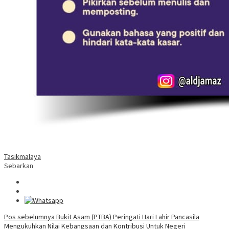
Tasikmalaya
Sebarkan
Navigasi
Pos sebelumnya
Bukit Asam (PTBA) Peringati Hari Lahir Pancasila
Mengukuhkan Nilai Kebangsaan dan Kontribusi Untuk Negeri