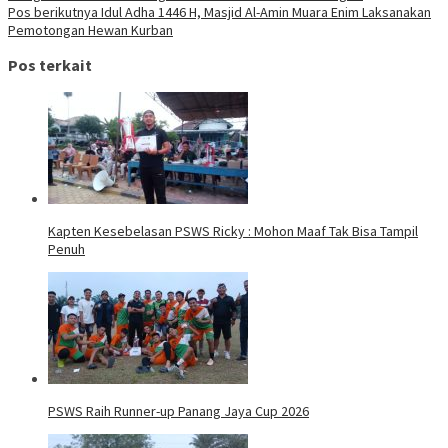
pos
Pos berikutnya
Idul Adha 1446 H, Masjid Al-Amin Muara Enim Laksanakan
Pemotongan Hewan Kurban
Pos terkait
Kapten Kesebelasan PSWS Ricky : Mohon Maaf Tak Bisa Tampil
Penuh
PSWS Raih Runner-up Panang Jaya Cup 2026