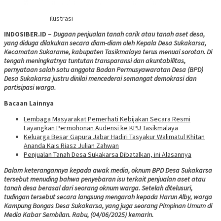
ilustrasi
INDOSIBER.ID –
Dugaan penjualan tanah carik atau tanah aset desa,
yang diduga dilakukan secara diam-diam oleh Kepala Desa Sukakarsa,
Kecamatan Sukarame, kabupaten Tasikmalaya terus menuai sorotan. Di
tengah meningkatnya tuntutan transparansi dan akuntabilitas,
pernyataan salah satu anggota Badan Permusyawaratan Desa (BPD)
Desa Sukakarsa justru dinilai mencederai semangat demokrasi dan
partisipasi warga.
Bacaan Lainnya
Lembaga Masyarakat Pemerhati Kebijakan Secara Resmi
Layangkan Permohonan Audensi ke KPU Tasikmalaya
Keluarga Besar Gapura Jabar Hadiri Tasyakur Walimatul Khitan
Ananda Kais Riasz Julian Zahwan
Penjualan Tanah Desa Sukakarsa Dibatalkan, ini Alasannya
Dalam keterangannya kepada awak media, oknum BPD Desa Sukakarsa
tersebut menuding bahwa penyebaran isu terkait penjualan aset atau
tanah desa berasal dari seorang oknum warga. Setelah ditelusuri,
tudingan tersebut secara langsung mengarah kepada Harun Alby, warga
Kampung Bongas Desa Sukakarsa, yang juga seorang Pimpinan Umum di
Media Kabar Sembilan. Rabu, (04/06/2025) kemarin.