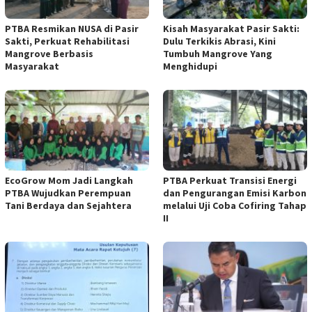
PTBA Resmikan NUSA di Pasir
Kisah Masyarakat Pasir Sakti:
Sakti, Perkuat Rehabilitasi
Dulu Terkikis Abrasi, Kini
Mangrove Berbasis
Tumbuh Mangrove Yang
Masyarakat
Menghidupi
EcoGrow Mom Jadi Langkah
PTBA Perkuat Transisi Energi
PTBA Wujudkan Perempuan
dan Pengurangan Emisi Karbon
Tani Berdaya dan Sejahtera
melalui Uji Coba Cofiring Tahap
II