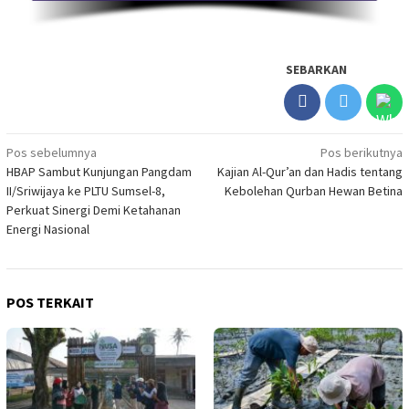
SEBARKAN
Navigasi
Pos sebelumnya
Pos berikutnya
HBAP Sambut Kunjungan Pangdam
Kajian Al-Qur’an dan Hadis tentang
pos
II/Sriwijaya ke PLTU Sumsel-8,
Kebolehan Qurban Hewan Betina
Perkuat Sinergi Demi Ketahanan
Energi Nasional
POS TERKAIT