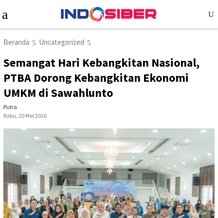
Loncat
Menu
ke
Mobile
konten
Beranda
Uncategorized
Semangat Hari Kebangkitan Nasional,
PTBA Dorong Kebangkitan Ekonomi
UMKM di Sawahlunto
Putra
Rabu, 20 Mei 2026