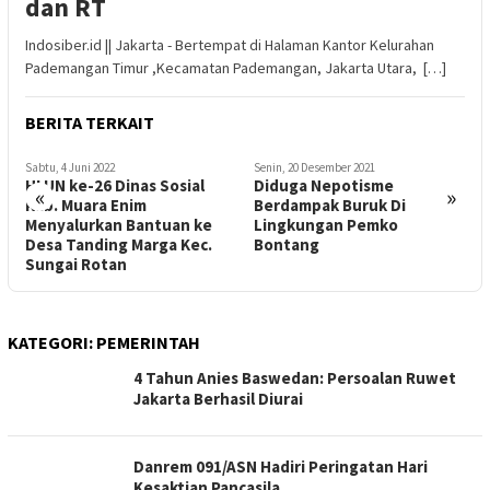
dan RT
Indosiber.id || Jakarta - Bertempat di Halaman Kantor Kelurahan
Pademangan Timur ,Kecamatan Pademangan, Jakarta Utara, […]
BERITA TERKAIT
Sabtu, 4 Juni 2022
Senin, 20 Desember 2021
S
HLUN ke-26 Dinas Sosial
Diduga Nepotisme
«
»
Kab. Muara Enim
Berdampak Buruk Di
B
Menyalurkan Bantuan ke
Lingkungan Pemko
J
Desa Tanding Marga Kec.
Bontang
Sungai Rotan
KATEGORI:
PEMERINTAH
4 Tahun Anies Baswedan: Persoalan Ruwet
Jakarta Berhasil Diurai
Danrem 091/ASN Hadiri Peringatan Hari
Kesaktian Pancasila