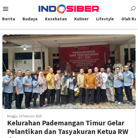
Loncat
Menu
ke
Mobile
konten
Berita
Budaya
Kesehatan
Kuliner
Lifestyle
Olah Ra
Minggu, 23 Februari 2025
Kelurahan Pademangan Timur Gelar
Pelantikan dan Tasyakuran Ketua RW