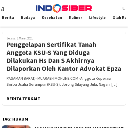
Loncat
Menu
ke
Mobile
konten
Berita
Budaya
Kesehatan
Kuliner
Lifestyle
Olah Ra
Selasa, 2 Maret 2021
Penggelapan Sertifikat Tanah
Anggota KSU-S Yang Diduga
Dilakukan Hs Dan S Akhirnya
Dilaporkan Oleh Kantor Advokat Epza
PASAMAN BARAT,- MUARAENIMONLINE.COM -Anggota Koperasi
Serba Usaha Serumpun (KSU-S), Jorong Silayang Julu, Nagari […]
BERITA TERKAIT
TAG:
HUKUM