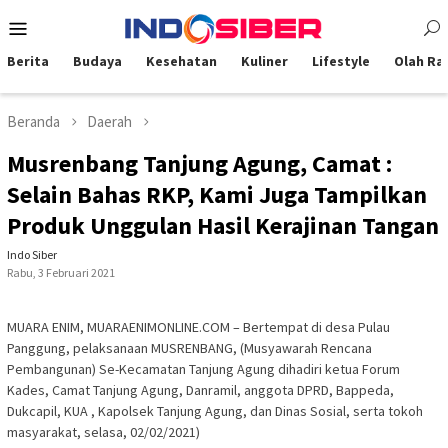
Loncat
Menu
ke
Mobile
konten
Berita
Budaya
Kesehatan
Kuliner
Lifestyle
Olah Ra
Beranda
Daerah
Musrenbang Tanjung Agung, Camat :
Selain Bahas RKP, Kami Juga Tampilkan
Produk Unggulan Hasil Kerajinan Tangan
Indo Siber
Rabu, 3 Februari 2021
MUARA ENIM, MUARAENIMONLINE.COM – Bertempat di desa Pulau
Panggung, pelaksanaan MUSRENBANG, (Musyawarah Rencana
Pembangunan) Se-Kecamatan Tanjung Agung dihadiri ketua Forum
Kades, Camat Tanjung Agung, Danramil, anggota DPRD, Bappeda,
Dukcapil, KUA , Kapolsek Tanjung Agung, dan Dinas Sosial, serta tokoh
masyarakat, selasa, 02/02/2021)