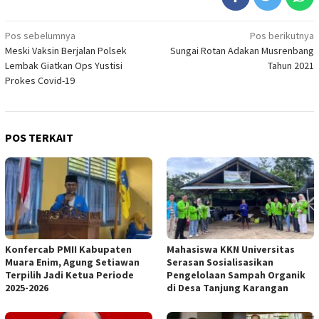
Navigasi
Pos sebelumnya
Pos berikutnya
Meski Vaksin Berjalan Polsek
Sungai Rotan Adakan Musrenbang
pos
Lembak Giatkan Ops Yustisi
Tahun 2021
Prokes Covid-19
POS TERKAIT
Konfercab PMII Kabupaten
Mahasiswa KKN Universitas
Muara Enim, Agung Setiawan
Serasan Sosialisasikan
Terpilih Jadi Ketua Periode
Pengelolaan Sampah Organik
2025-2026
di Desa Tanjung Karangan