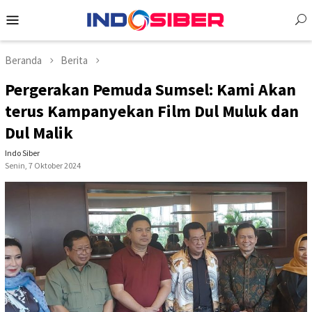
Loncat
Menu
ke
Mobile
konten
Beranda
Berita
Pergerakan Pemuda Sumsel: Kami Akan
terus Kampanyekan Film Dul Muluk dan
Dul Malik
Indo Siber
Senin, 7 Oktober 2024