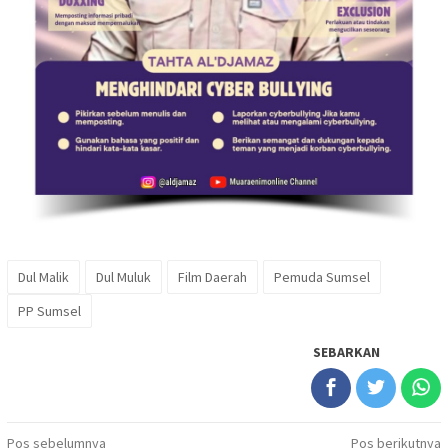
Dul Malik
Dul Muluk
Film Daerah
Pemuda Sumsel
PP Sumsel
SEBARKAN
Navigasi
Pos sebelumnya
Pos berikutnya