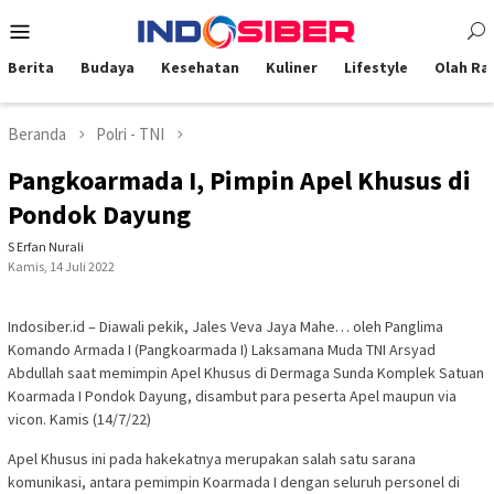
Loncat
Menu
ke
Mobile
konten
Berita
Budaya
Kesehatan
Kuliner
Lifestyle
Olah Ra
Beranda
Polri - TNI
Pangkoarmada I, Pimpin Apel Khusus di
Pondok Dayung
S Erfan Nurali
Kamis, 14 Juli 2022
Indosiber.id – Diawali pekik, Jales Veva Jaya Mahe… oleh Panglima
Komando Armada I (Pangkoarmada I) Laksamana Muda TNI Arsyad
Abdullah saat memimpin Apel Khusus di Dermaga Sunda Komplek Satuan
Koarmada I Pondok Dayung, disambut para peserta Apel maupun via
vicon. Kamis (14/7/22)
Apel Khusus ini pada hakekatnya merupakan salah satu sarana
komunikasi, antara pemimpin Koarmada I dengan seluruh personel di