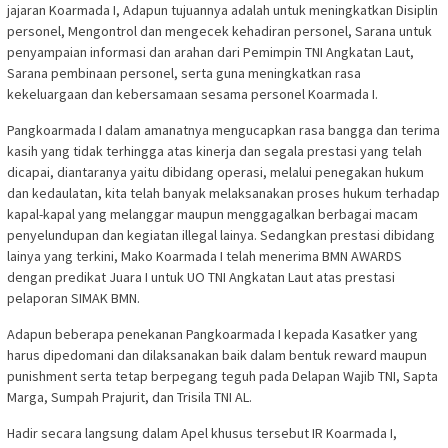
jajaran Koarmada I, Adapun tujuannya adalah untuk meningkatkan Disiplin
personel, Mengontrol dan mengecek kehadiran personel, Sarana untuk
penyampaian informasi dan arahan dari Pemimpin TNI Angkatan Laut,
Sarana pembinaan personel, serta guna meningkatkan rasa
kekeluargaan dan kebersamaan sesama personel Koarmada I.
Pangkoarmada I dalam amanatnya mengucapkan rasa bangga dan terima
kasih yang tidak terhingga atas kinerja dan segala prestasi yang telah
dicapai, diantaranya yaitu dibidang operasi, melalui penegakan hukum
dan kedaulatan, kita telah banyak melaksanakan proses hukum terhadap
kapal-kapal yang melanggar maupun menggagalkan berbagai macam
penyelundupan dan kegiatan illegal lainya. Sedangkan prestasi dibidang
lainya yang terkini, Mako Koarmada I telah menerima BMN AWARDS
dengan predikat Juara I untuk UO TNI Angkatan Laut atas prestasi
pelaporan SIMAK BMN.
Adapun beberapa penekanan Pangkoarmada I kepada Kasatker yang
harus dipedomani dan dilaksanakan baik dalam bentuk reward maupun
punishment serta tetap berpegang teguh pada Delapan Wajib TNI, Sapta
Marga, Sumpah Prajurit, dan Trisila TNI AL.
Hadir secara langsung dalam Apel khusus tersebut IR Koarmada I,