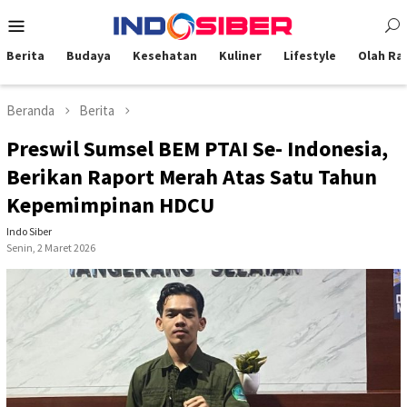
Loncat
Menu
ke
Mobile
konten
Berita
Budaya
Kesehatan
Kuliner
Lifestyle
Olah Ra
Beranda
Berita
Preswil Sumsel BEM PTAI Se- Indonesia,
Berikan Raport Merah Atas Satu Tahun
Kepemimpinan HDCU
Indo Siber
Senin, 2 Maret 2026