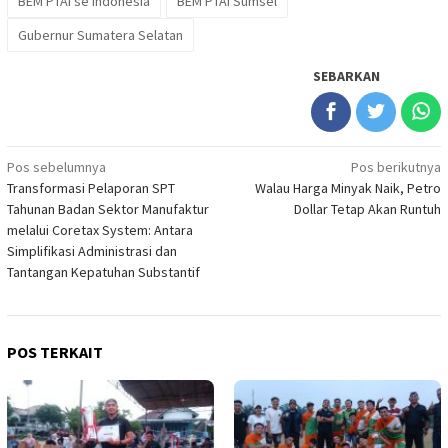
BEM PTAI se Indonesia
BEM PTAI Sumsel
Gubernur Sumatera Selatan
SEBARKAN
Navigasi
Pos sebelumnya
Pos berikutnya
Transformasi Pelaporan SPT
Walau Harga Minyak Naik, Petro
pos
Tahunan Badan Sektor Manufaktur
Dollar Tetap Akan Runtuh
melalui Coretax System: Antara
Simplifikasi Administrasi dan
Tantangan Kepatuhan Substantif
POS TERKAIT