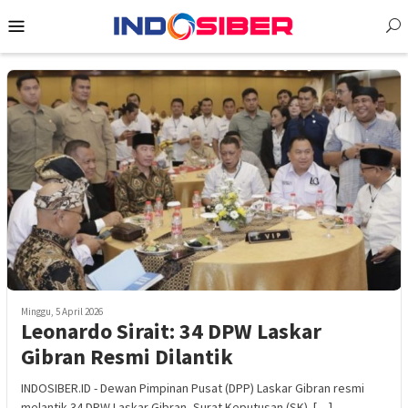
Loncat
Menu
ke
Mobile
konten
Minggu, 5 April 2026
Leonardo Sirait: 34 DPW Laskar
Gibran Resmi Dilantik
INDOSIBER.ID - Dewan Pimpinan Pusat (DPP) Laskar Gibran resmi
melantik 34 DPW Laskar Gibran, Surat Keputusan (SK) […]