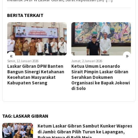
BERITA TERKAIT
«
»
Senin, 12 Januari 2026
Jumat, 2 Januari 2026
S
Laskar Gibran DPW Banten
Ketua Umum Leonardo
S
h
Bangun Sinergi Ketahanan
Sirait Pimpin Laskar Gibran
G
Kesehatan Masyarakat
Serahkan Dokumen
K
m
Kabupaten Serang
Organisasi ke Bapak Jokowi
W
di Solo
TAG:
LASKAR GIBRAN
Ketum Laskar Gibran Sambut Kunker Wapres
di Jambi: Gibran Pilih Turun ke Lapangan,
Bukan Hanya di Balik Meja