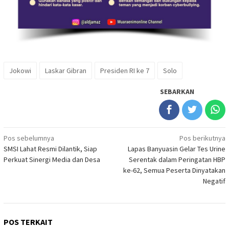
Jokowi
Laskar Gibran
Presiden RI ke 7
Solo
SEBARKAN
Navigasi
Pos sebelumnya
Pos berikutnya
SMSI Lahat Resmi Dilantik, Siap
Lapas Banyuasin Gelar Tes Urine
pos
Perkuat Sinergi Media dan Desa
Serentak dalam Peringatan HBP
ke-62, Semua Peserta Dinyatakan
Negatif
POS TERKAIT