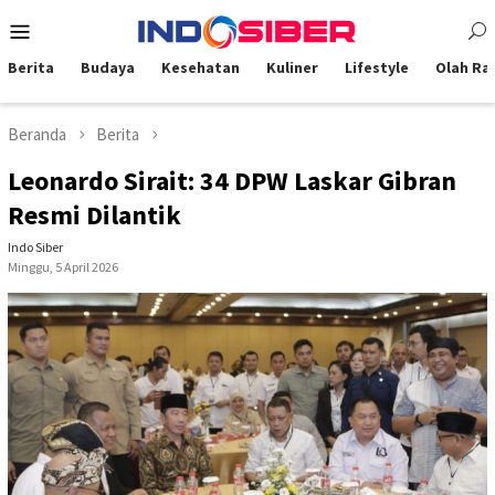
Loncat
Menu
ke
Mobile
konten
Berita
Budaya
Kesehatan
Kuliner
Lifestyle
Olah Ra
Beranda
Berita
Leonardo Sirait: 34 DPW Laskar Gibran
Resmi Dilantik
Indo Siber
Minggu, 5 April 2026