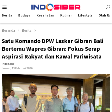
Loncat
Menu
ke
Mobile
konten
Berita
Budaya
Kesehatan
Kuliner
Lifestyle
Olah Ra
Beranda
Berita
Satu Komando DPW Laskar Gibran Bali
Bertemu Wapres Gibran: Fokus Serap
Aspirasi Rakyat dan Kawal Pariwisata
Indo Siber
Jumat, 13 Februari 2026