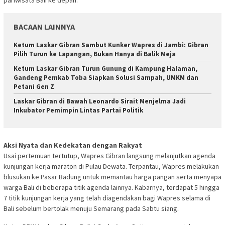
pariwisata Bali ke depan.
BACAAN LAINNYA
Ketum Laskar Gibran Sambut Kunker Wapres di Jambi: Gibran
Pilih Turun ke Lapangan, Bukan Hanya di Balik Meja
Ketum Laskar Gibran Turun Gunung di Kampung Halaman,
Gandeng Pemkab Toba Siapkan Solusi Sampah, UMKM dan
Petani Gen Z
Laskar Gibran di Bawah Leonardo Sirait Menjelma Jadi
Inkubator Pemimpin Lintas Partai Politik
Aksi Nyata dan Kedekatan dengan Rakyat
Usai pertemuan tertutup, Wapres Gibran langsung melanjutkan agenda
kunjungan kerja maraton di Pulau Dewata. Terpantau, Wapres melakukan
blusukan ke Pasar Badung untuk memantau harga pangan serta menyapa
warga Bali di beberapa titik agenda lainnya. Kabarnya, terdapat 5 hingga
7 titik kunjungan kerja yang telah diagendakan bagi Wapres selama di
Bali sebelum bertolak menuju Semarang pada Sabtu siang.