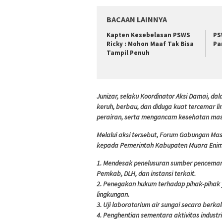
BACAAN LAINNYA
Kapten Kesebelasan PSWS
PS
Ricky : Mohon Maaf Tak Bisa
Pa
Tampil Penuh
Junizar, selaku Koordinator Aksi Damai, d
keruh, berbau, dan diduga kuat tercemar 
perairan, serta mengancam kesehatan mas
Melalui aksi tersebut, Forum Gabungan Ma
kepada Pemerintah Kabupaten Muara Enim,
1. Mendesak penelusuran sumber pencemara
Pemkab, DLH, dan instansi terkait.
2. Penegakan hukum terhadap pihak-pihak
lingkungan.
3. Uji laboratorium air sungai secara berka
4. Penghentian sementara aktivitas industr