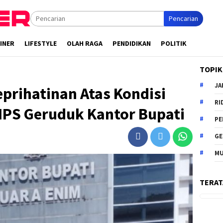
Pencarian
INER
LIFESTYLE
OLAH RAGA
PENDIDIKAN
POLITIK
TOPIK
JA
prihatinan Atas Kondisi
RI
MPS Geruduk Kantor Bupati
PE
G
MU
TERAT