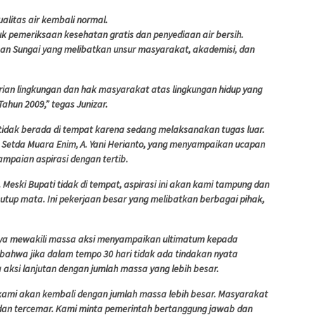
ualitas air kembali normal.
 pemeriksaan kesehatan gratis dan penyediaan air bersih.
n Sungai yang melibatkan unsur masyarakat, akademisi, dan
rian lingkungan dan hak masyarakat atas lingkungan hidup yang
ahun 2009,” tegas Junizar.
tidak berada di tempat karena sedang melaksanakan tugas luar.
II Setda Muara Enim, A. Yani Herianto, yang menyampaikan ucapan
mpaian aspirasi dengan tertib.
 Meski Bupati tidak di tempat, aspirasi ini akan kami tampung dan
up mata. Ini pekerjaan besar yang melibatkan berbagai pihak,
nsya mewakili massa aksi menyampaikan ultimatum kepada
hwa jika dalam tempo 30 hari tidak ada tindakan nyata
aksi lanjutan dengan jumlah massa yang lebih besar.
i, kami akan kembali dengan jumlah massa lebih besar. Masyarakat
 dan tercemar. Kami minta pemerintah bertanggung jawab dan