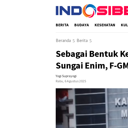
Loncat
ke
konten
BERITA
BUDAYA
KESEHATAN
KUL
Beranda
Berita
Sebagai Bentuk Ke
Sungai Enim, F-G
Yogi Suprayogi
Rabu, 6 Agustus 2025