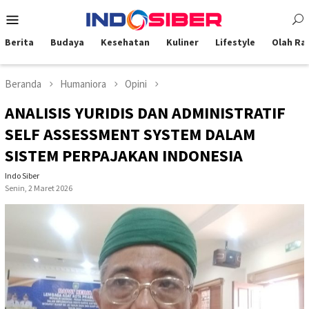
Loncat
Menu
ke
Mobile
konten
Berita
Budaya
Kesehatan
Kuliner
Lifestyle
Olah Ra
Beranda
Humaniora
Opini
ANALISIS YURIDIS DAN ADMINISTRATIF
SELF ASSESSMENT SYSTEM DALAM
SISTEM PERPAJAKAN INDONESIA
Indo Siber
Senin, 2 Maret 2026