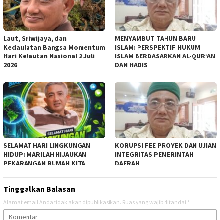
Laut, Sriwijaya, dan
MENYAMBUT TAHUN BARU
Kedaulatan Bangsa Momentum
ISLAM: PERSPEKTIF HUKUM
Hari Kelautan Nasional 2 Juli
ISLAM BERDASARKAN AL-QUR’AN
2026
DAN HADIS
SELAMAT HARI LINGKUNGAN
KORUPSI FEE PROYEK DAN UJIAN
HIDUP: MARILAH HIJAUKAN
INTEGRITAS PEMERINTAH
PEKARANGAN RUMAH KITA
DAERAH
Tinggalkan Balasan
Alamat email Anda tidak akan dipublikasikan.
Ruas yang wajib ditandai
*