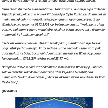
sumber dari segalanya di rumah tangga, ucap Dians kepada media.
Sementara itu media mengkonfirmasi terkait atas pecahnya pipa PDAM ini
kepada pihak pelaksana proyek PT Danadipa Cipta Kontruksi dalam hal ini
media mengkonfirmasi Kholik selaku pengawas lapangan proyek di via
WhatsApp nya di nomor 0852 1508 xxx beliau menjawab “walaikumsalam
pak, iya pak kami sedang menghubungi pihak pdam supaya bisa di handle
malam ini. ini kami menuju lokasi,”
“Setelah kami komunikasi dengan pihak pdam, mereka bisa nya besok
pagi untuk perbaikan nya. kami sedang usaha perbaiki sementara pak,
agar malam ini tidak bocor dulu.” jawabnya melalui via WhatsApp pada
Minggu malam (7/12/25) sekitar pukul 23:37 wib.
Dari pihak PDAM sendiri saat dikonfirmasi melalui via WhatsApp, Subroto
selaku Direktur Teknik membenarkan atas kejadian tersebut dan
menjawab “sudah dikonfirmasi, pihak pelaksana sudah koordinasi ke kord
Pelita Sari,”
(Redaksi)