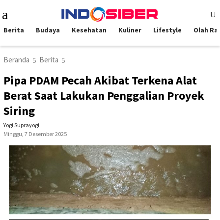
Loncat
Menu
ke
Mobile
konten
Berita
Budaya
Kesehatan
Kuliner
Lifestyle
Olah Ra
Beranda
Berita
Pipa PDAM Pecah Akibat Terkena Alat
Berat Saat Lakukan Penggalian Proyek
Siring
Yogi Suprayogi
Minggu, 7 Desember 2025