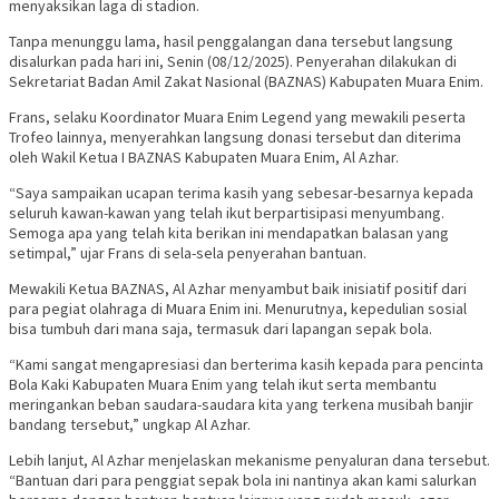
menyaksikan laga di stadion.
Tanpa menunggu lama, hasil penggalangan dana tersebut langsung
disalurkan pada hari ini, Senin (08/12/2025). Penyerahan dilakukan di
Sekretariat Badan Amil Zakat Nasional (BAZNAS) Kabupaten Muara Enim.
Frans, selaku Koordinator Muara Enim Legend yang mewakili peserta
Trofeo lainnya, menyerahkan langsung donasi tersebut dan diterima
oleh Wakil Ketua I BAZNAS Kabupaten Muara Enim, Al Azhar.
“Saya sampaikan ucapan terima kasih yang sebesar-besarnya kepada
seluruh kawan-kawan yang telah ikut berpartisipasi menyumbang.
Semoga apa yang telah kita berikan ini mendapatkan balasan yang
setimpal,” ujar Frans di sela-sela penyerahan bantuan.
Mewakili Ketua BAZNAS, Al Azhar menyambut baik inisiatif positif dari
para pegiat olahraga di Muara Enim ini. Menurutnya, kepedulian sosial
bisa tumbuh dari mana saja, termasuk dari lapangan sepak bola.
“Kami sangat mengapresiasi dan berterima kasih kepada para pencinta
Bola Kaki Kabupaten Muara Enim yang telah ikut serta membantu
meringankan beban saudara-saudara kita yang terkena musibah banjir
bandang tersebut,” ungkap Al Azhar.
Lebih lanjut, Al Azhar menjelaskan mekanisme penyaluran dana tersebut.
“Bantuan dari para penggiat sepak bola ini nantinya akan kami salurkan