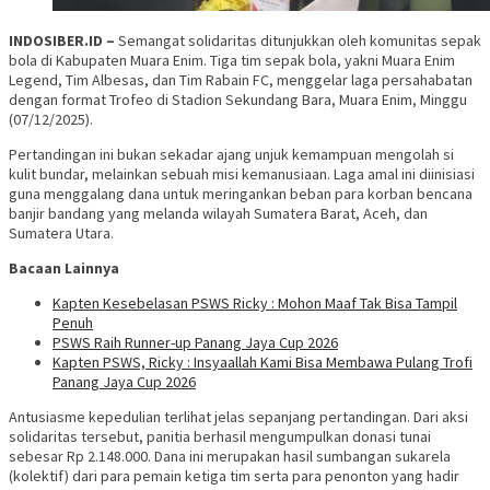
INDOSIBER.ID –
Semangat solidaritas ditunjukkan oleh komunitas sepak
bola di Kabupaten Muara Enim. Tiga tim sepak bola, yakni Muara Enim
Legend, Tim Albesas, dan Tim Rabain FC, menggelar laga persahabatan
dengan format Trofeo di Stadion Sekundang Bara, Muara Enim, Minggu
(07/12/2025).
Pertandingan ini bukan sekadar ajang unjuk kemampuan mengolah si
kulit bundar, melainkan sebuah misi kemanusiaan. Laga amal ini diinisiasi
guna menggalang dana untuk meringankan beban para korban bencana
banjir bandang yang melanda wilayah Sumatera Barat, Aceh, dan
Sumatera Utara.
Bacaan Lainnya
Kapten Kesebelasan PSWS Ricky : Mohon Maaf Tak Bisa Tampil
Penuh
PSWS Raih Runner-up Panang Jaya Cup 2026
Kapten PSWS, Ricky : Insyaallah Kami Bisa Membawa Pulang Trofi
Panang Jaya Cup 2026
Antusiasme kepedulian terlihat jelas sepanjang pertandingan. Dari aksi
solidaritas tersebut, panitia berhasil mengumpulkan donasi tunai
sebesar Rp 2.148.000. Dana ini merupakan hasil sumbangan sukarela
(kolektif) dari para pemain ketiga tim serta para penonton yang hadir