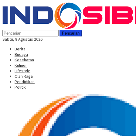
Loncat
Menu
ke
Mobile
konten
Pencarian
Sabtu, 8 Agustus 2026
Berita
Budaya
Kesehatan
Kuliner
Lifestyle
Olah Raga
Pendidikan
Politik